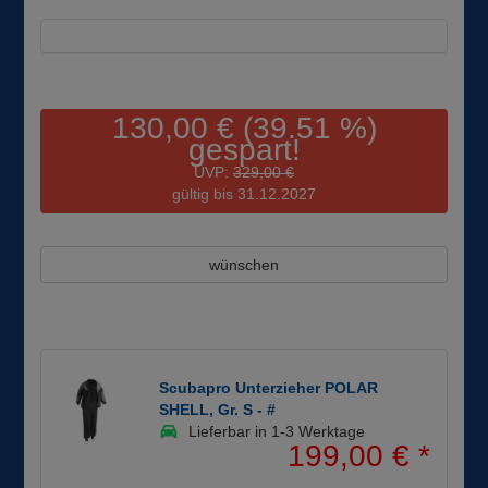
130,00 € (39.51 %)
gespart!
UVP:
329,00 €
gültig bis 31.12.2027
wünschen
Scubapro Unterzieher POLAR
SHELL, Gr. S - #
Lieferbar in 1-3 Werktage
199,00 €
*