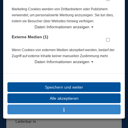
Marketing Cookies werden von Drittanbietern oder Publishern
verwendet, um personalisierte Werbung anzuzeigen. Sie tun dies,
indem sie Besucher über Websites hinweg verfolgen.
Daten Informationen anzeigen
Externe Medien (1)
Scubapro Unterzieher Polar Shell - Undersuit -
#
Wenn Cookies von externen Medien akzeptiert werden, bedarf der
Zugriff auf externe Inhalte keiner manuellen Zustimmung mehr.
Artikelnr.: scu-78105master
Daten Informationen anzeigen
Speichern und weiter
Herstellerpreis: 329,00 €
Alle akzeptieren
ab
199,00 €
*
Lieferbar in