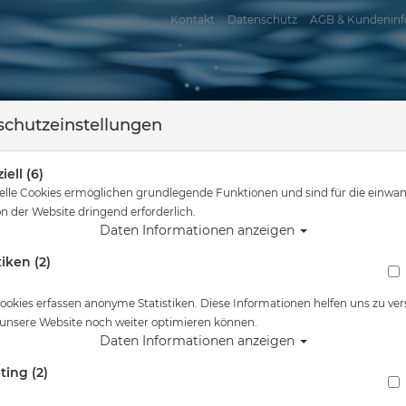
Kontakt
Datenschutz
AGB & Kundeninf
chutzeinstellungen
iell (6)
elle Cookies ermöglichen grundlegende Funktionen und sind für die einwan
n der Website dringend erforderlich.
Daten Informationen anzeigen
tiken (2)
assersport
Tauchkurse
Service
Reisen
Sie sind hier
Tauchausrüstung
Sea & Sea - Bracket Shoe
ookies erfassen anonyme Statistiken. Diese Informationen helfen uns zu ver
 unsere Website noch weiter optimieren können.
Alle Artikel zeigen aus
Daten Informationen anzeigen
ting (2)
Sea & Sea - Bracket Shoe