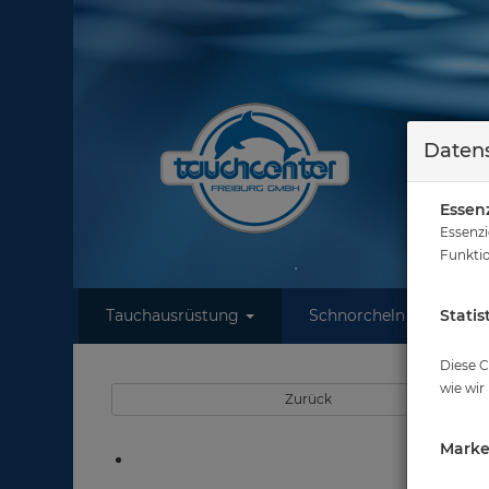
Datens
Essenz
Essenzi
Funktio
Tauchausrüstung
Schnorcheln
Statis
W
Diese C
wie wir
Zurück
Marke