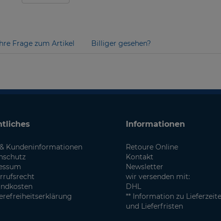
Ihre Frage zum Artikel
Billiger gesehen?
tliches
Informationen
& Kundeninformationen
Retoure Online
nschutz
Kontakt
essum
Newsletter
rrufsrecht
wir versenden mit:
andkosten
DHL
erefreiheitserklärung
** Information zu Lieferzeit
und Lieferfristen