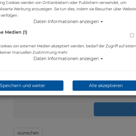
ng Cookies werden von Drittanbietern oder Publishern verwendet, um
Artikelnr.: sas-20100
lisierte Werbung anzuzeigen. Sie tun dies, indem sie Besucher über Websit
verfolgen.
Daten Informationen anzeigen
Herstellerpreis: 25,00 €
e Medien (1)
25,00 €
*
okies von externen Medien akzeptiert werden, bedarf der Zugriff auf exter
Lieferbar in 1-3 Werktage
e keiner manuellen Zustimmung mehr.
Daten Informationen anzeigen
Speichern und weiter
Alle akzeptieren
Stk.
in 
wünschen