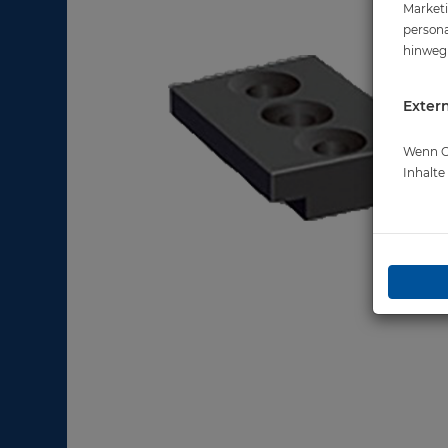
Marketi
persona
hinweg 
Extern
Wenn Co
Inhalt