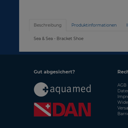
Beschreibung
Produktinformationen
Sea & Sea - Bracket Shoe
Gut abgesichert?
Rech
AGB 
Date
Impr
Wide
Vers
Barri