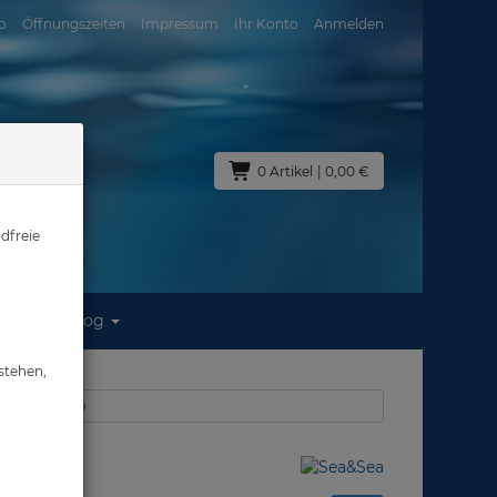
o
Öffnungszeiten
Impressum
Ihr Konto
Anmelden
0 Artikel
| 0,00 €
dfreie
Blog
stehen,
: Foto & Video