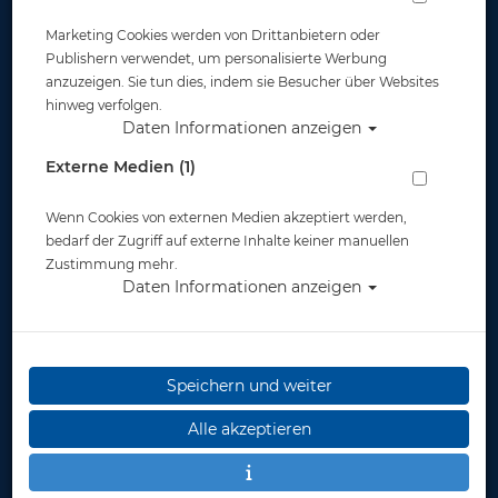
Marketing Cookies werden von Drittanbietern oder
Publishern verwendet, um personalisierte Werbung
anzuzeigen. Sie tun dies, indem sie Besucher über Websites
hinweg verfolgen.
Daten Informationen anzeigen
SI Tech O Ring - rot #
Externe Medien (1)
Artikelnr.: pol-82038
Wenn Cookies von externen Medien akzeptiert werden,
bedarf der Zugriff auf externe Inhalte keiner manuellen
Zustimmung mehr.
Daten Informationen anzeigen
Herstellerpreis: 8,00 €
8,00 €
*
Speichern und weiter
Alle akzeptieren
Lieferbar
in 1-3
Werktage