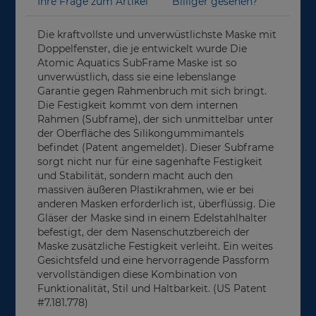
Ihre Frage zum Artikel
Billiger gesehen?
Die kraftvollste und unverwüstlichste Maske mit
Doppelfenster, die je entwickelt wurde Die
Atomic Aquatics SubFrame Maske ist so
unverwüstlich, dass sie eine lebenslange
Garantie gegen Rahmenbruch mit sich bringt.
Die Festigkeit kommt von dem internen
Rahmen (Subframe), der sich unmittelbar unter
der Oberfläche des Silikongummimantels
befindet (Patent angemeldet). Dieser Subframe
sorgt nicht nur für eine sagenhafte Festigkeit
und Stabilität, sondern macht auch den
massiven äußeren Plastikrahmen, wie er bei
anderen Masken erforderlich ist, überflüssig. Die
Gläser der Maske sind in einem Edelstahlhalter
befestigt, der dem Nasenschutzbereich der
Maske zusätzliche Festigkeit verleiht. Ein weites
Gesichtsfeld und eine hervorragende Passform
vervollständigen diese Kombination von
Funktionalität, Stil und Haltbarkeit. (US Patent
#7.181.778)