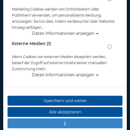
SubFrame ARC - Silikon: Transparent -
Marketing Cookies werden von Drittanbietern oder
Rahmen: Schwarz
Publishern verwendet, um personalisierte Werbung
anzuzeigen. Sie tun dies, indem sie Besucher über Websites
Artikelnr.: ato-04022000
hinweg verfolgen.
Daten Informationen anzeigen
Externe Medien (1)
Wenn Cookies von externen Medien akzeptiert werden,
Herstellerpreis: 219,00 €
bedarf der Zugriff auf externe Inhalte keiner manuellen
Zustimmung mehr.
219,00 €
*
Daten Informationen anzeigen
Lieferbar
in 1-2 Wochen
Speichern und weiter
Alle akzeptieren
Stk.