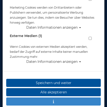
Tauchmaske Plus - (+ 1.75 Dpt) -
Marketing Cookies werden von Drittanbietern oder
Transparent - Blau
Publishern verwendet, um personalisierte Werbung
anzuzeigen. Sie tun dies, indem sie Besucher über Websites
Artikelnr.: pol-22750CB
hinweg verfolgen.
Daten Informationen anzeigen
Externe Medien (1)
Wenn Cookies von externen Medien akzeptiert werden,
bedarf der Zugriff auf externe Inhalte keiner manuellen
Zustimmung mehr.
Herstellerpreis: 158,00 €
Daten Informationen anzeigen
158,00 €
*
Speichern und weiter
Lieferbar
in 1-3
Alle akzeptieren
Werktage