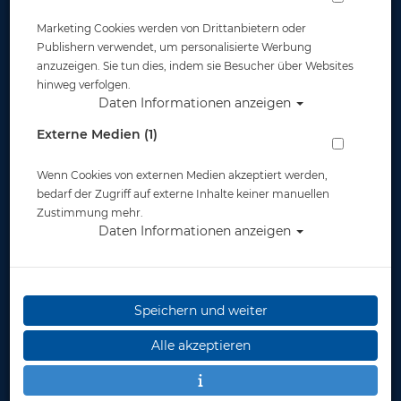
Marketing Cookies werden von Drittanbietern oder
Publishern verwendet, um personalisierte Werbung
anzuzeigen. Sie tun dies, indem sie Besucher über Websites
hinweg verfolgen.
Daten Informationen anzeigen
Tusa Hyperdry Elite II - Energie Green
Externe Medien (1)
Artikelnr.: tus-sp0101EG
Wenn Cookies von externen Medien akzeptiert werden,
bedarf der Zugriff auf externe Inhalte keiner manuellen
Zustimmung mehr.
Daten Informationen anzeigen
Speichern und weiter
Herstellerpreis: 49,00 €
Alle akzeptieren
49,00 €
*