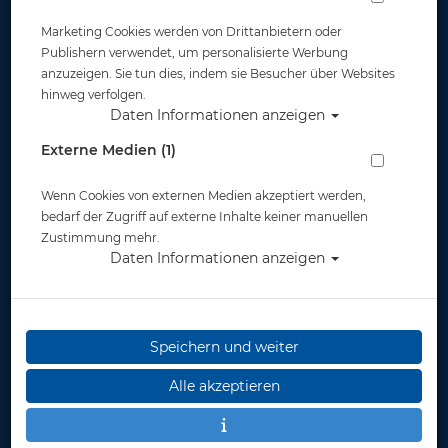
Marketing Cookies werden von Drittanbietern oder
Publishern verwendet, um personalisierte Werbung
anzuzeigen. Sie tun dies, indem sie Besucher über Websites
hinweg verfolgen.
Daten Informationen anzeigen
Tusa Hyperdry Elite II - Schwarz - Gelb
Externe Medien (1)
Artikelnr.: tus-sp0101QBFY
Wenn Cookies von externen Medien akzeptiert werden,
bedarf der Zugriff auf externe Inhalte keiner manuellen
Zustimmung mehr.
Daten Informationen anzeigen
Speichern und weiter
Herstellerpreis: 49,00 €
Alle akzeptieren
49,00 €
*