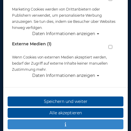
Marketing Cookies werden von Drittanbietern oder
Publishern verwendet, um personalisierte Werbung
anzuzeigen. Sie tun dies, indem sie Besucher über Websites
hinweg verfolgen.
Daten Informationen anzeigen
Tusa Hyperdry Elite II - Schwarz Rose
Externe Medien (1)
Pink
Wenn Cookies von externen Medien akzeptiert werden,
Artikelnr.: tus-sp0101QBRP
bedarf der Zugriff auf externe Inhalte keiner manuellen
Zustimmung mehr.
Daten Informationen anzeigen
Speichern und weiter
Herstellerpreis: 49,00 €
Alle akzeptieren
49,00 €
*