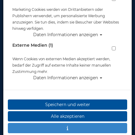
Marketing Cookies werden von Drittanbietern oder
Publishern verwendet, um personalisierte Werbung
anzuzeigen. Sie tun dies, indem sie Besucher über Websites
hinweg verfolgen.
Daten Informationen anzeigen
Tusa Hyperdry Elite II - Schwarz -
Externe Medien (1)
Schwarz
Wenn Cookies von externen Medien akzeptiert werden,
Artikelnr.: tus-sp0101QBBK
bedarf der Zugriff auf externe Inhalte keiner manuellen
Zustimmung mehr.
Daten Informationen anzeigen
Speichern und weiter
Herstellerpreis: 49,00 €
Alle akzeptieren
49,00 €
*