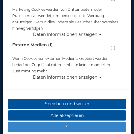
Marketing Cookies werden von Drittanbietern oder
Publishern verwendet, um personalisierte Werbung
anzuzeigen. Sie tun dies, indem sie Besucher über Websites
hinweg verfolgen.
Daten Informationen anzeigen
Tusa Hyperdry Elite II - Transp - Ocean
Externe Medien (1)
Green
Wenn Cookies von externen Medien akzeptiert werden,
Artikelnr.: tus-sp0101OG
bedarf der Zugriff auf externe Inhalte keiner manuellen
Zustimmung mehr.
Daten Informationen anzeigen
Speichern und weiter
Herstellerpreis: 49,00 €
Alle akzeptieren
45,00 €
*