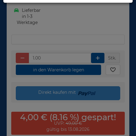
Lieferbar
in 1-3
Werktage
Stk.
in den Warenkorb legen
Direkt kaufen mit
4,00 € (8.16 %) gespart!
UVP:
49,00 €
gültig bis 13.08.2026