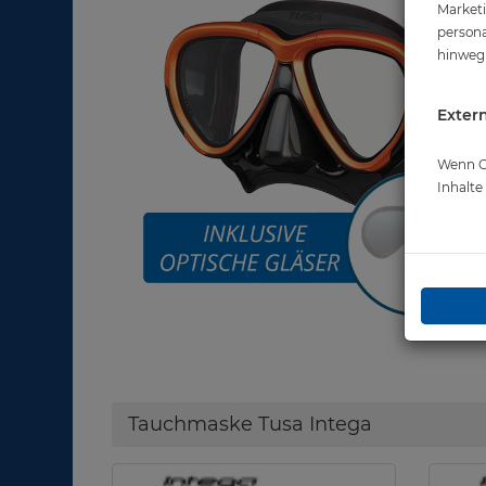
Marketi
persona
hinweg 
Extern
Wenn Co
Inhalt
Tauchmaske Tusa Intega