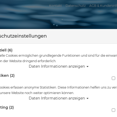
Kontakt
Datenschutz
AGB & Kundeninf
chutzeinstellungen
iell (6)
elle Cookies ermöglichen grundlegende Funktionen und sind für die einwan
n der Website dringend erforderlich.
Daten Informationen anzeigen
tiken (2)
assersport
Tauchkurse
Service
Reisen
 sind hier
Tauchausrüstung
Tusa Tauchmaske Intega inkl. optischer Gl
ookies erfassen anonyme Statistiken. Diese Informationen helfen uns zu ver
 unsere Website noch weiter optimieren können.
Alle Artikel zeigen aus: Tauchmas
Daten Informationen anzeigen
ting (2)
Tusa Tauchmaske Intega inkl. optischer Gläs