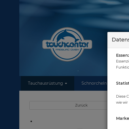
Datens
Essenz
Essenzi
Funktio
Tauchausrüstung
Schnorcheln
Statis
W
Sie
Diese C
wie wir
Zurück
Marke