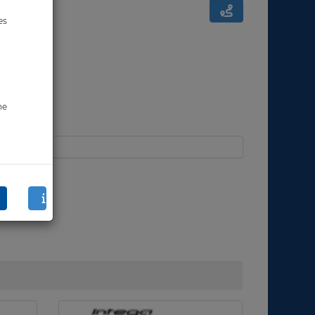
es
ne