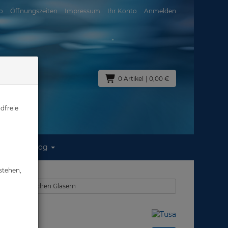
o
Öffnungszeiten
Impressum
Ihr Konto
Anmelden
0 Artikel
| 0,00 €
dfreie
Blog
äser
stehen,
ken mit optischen Gläsern
er