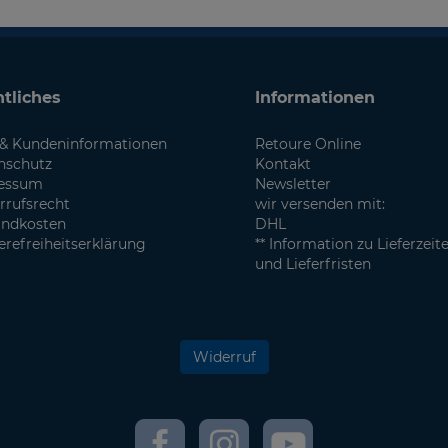
tliches
Informationen
& Kundeninformationen
Retoure Online
nschutz
Kontakt
essum
Newsletter
rrufsrecht
wir versenden mit:
andkosten
DHL
erefreiheitserklärung
** Information zu Lieferzeit
und Lieferfristen
Widerruf