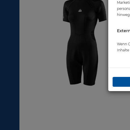
Marketi
persona
hinweg 
Extern
Wenn Co
Inhalt