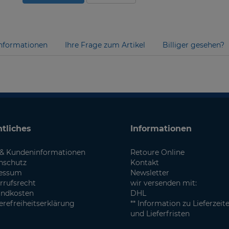
nformationen
Ihre Frage zum Artikel
Billiger gesehen?
tliches
Informationen
& Kundeninformationen
Retoure Online
nschutz
Kontakt
essum
Newsletter
rrufsrecht
wir versenden mit:
andkosten
DHL
erefreiheitserklärung
** Information zu Lieferzeit
und Lieferfristen