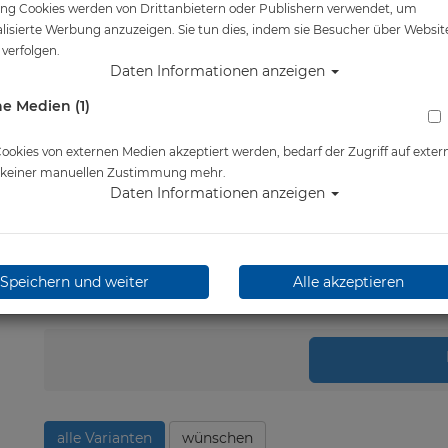
ng Cookies werden von Drittanbietern oder Publishern verwendet, um
Artikelnr.: wat-33122200
lisierte Werbung anzuzeigen. Sie tun dies, indem sie Besucher über Websit
verfolgen.
Daten Informationen anzeigen
Herstellerpreis: 169,00 €
e Medien (1)
169,00 €
*
okies von externen Medien akzeptiert werden, bedarf der Zugriff auf exter
Lieferbar in 1-2 Wochen
e keiner manuellen Zustimmung mehr.
Daten Informationen anzeigen
Speichern und weiter
Alle akzeptieren
Stk.
in 
alle Varianten
wünschen