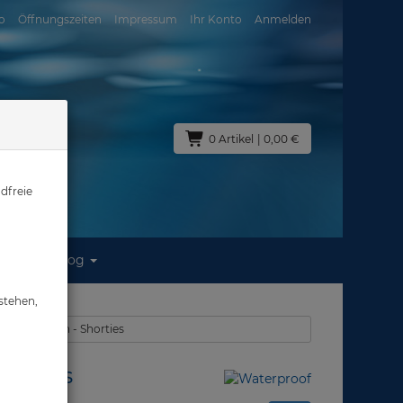
o
Öffnungszeiten
Impressum
Ihr Konto
Anmelden
0 Artikel
| 0,00 €
dfreie
Blog
röße: S
stehen,
züge Neopren - Shorties
 Größe: S