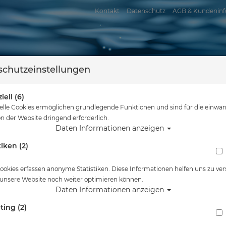
Kontakt
Datenschutz
AGB & Kundeninf
chutzeinstellungen
iell (6)
elle Cookies ermöglichen grundlegende Funktionen und sind für die einwan
n der Website dringend erforderlich.
Daten Informationen anzeigen
tiken (2)
assersport
Tauchkurse
Service
Reisen
 hier
Tauchausrüstung
Waterproof - W20 Shorty - 2,5 mm - Damen - G
ookies erfassen anonyme Statistiken. Diese Informationen helfen uns zu ver
 unsere Website noch weiter optimieren können.
Alle Artikel zeigen aus: Tauchan
Daten Informationen anzeigen
ting (2)
Waterproof - W20 Shorty - 2,5 mm - Damen -