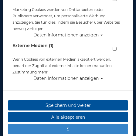
Marketing Cookies werden von Drittanbietern oder
Publishern verwendet, um personalisierte Werbung
anzuzeigen. Sie tun dies, indem sie Besucher über Websites
hinweg verfolgen.
Daten Informationen anzeigen
Waterproof - W20 Shorty - 2,5 mm -
Externe Medien (1)
Herren
Wenn Cookies von externen Medien akzeptiert werden,
Artikelnr.: wat-33112master
bedarf der Zugriff auf externe Inhalte keiner manuellen
Zustimmung mehr.
Daten Informationen anzeigen
Herstellerpreis: 169,00 €
Speichern und weiter
ab
169,00 €
*
Alle akzeptieren
Lieferbar in