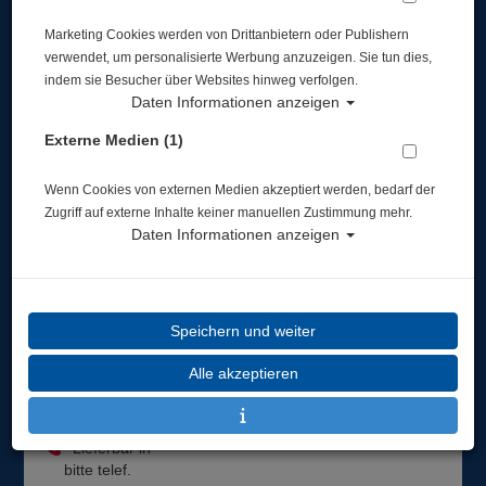
Marketing Cookies werden von Drittanbietern oder Publishern
verwendet, um personalisierte Werbung anzuzeigen. Sie tun dies,
indem sie Besucher über Websites hinweg verfolgen.
Daten Informationen anzeigen
Externe Medien (1)
Zeagle Backplate System - Deluxe Stahl
Wenn Cookies von externen Medien akzeptiert werden, bedarf der
Artikelnr.: zea-519BPDH09
Zugriff auf externe Inhalte keiner manuellen Zustimmung mehr.
Daten Informationen anzeigen
Speichern und weiter
Herstellerpreis: 385,70 €
Alle akzeptieren
305,98 €
*
Lieferbar in
bitte telef.