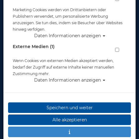
Marketing Cookies werden von Drittanbietern oder
Publishern verwendet, um personalisierte Werbung
anzuzeigen. Sie tun dies, indem sie Besucher über Websites
hinweg verfolgen.
Daten Informationen anzeigen
Seac Alien (2017) - 5mm - Damen -
Externe Medien (1)
Abverkauf #
Wenn Cookies von externen Medien akzeptiert werden,
Artikelnr.: sc-0010037master
bedarf der Zugriff auf externe Inhalte keiner manuellen
Zustimmung mehr.
Daten Informationen anzeigen
Speichern und weiter
Herstellerpreis: 175,00 €
Alle akzeptieren
ab
89,00 €
*