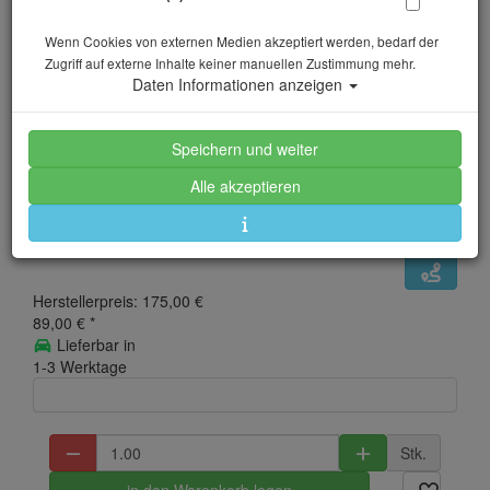
Wenn Cookies von externen Medien akzeptiert werden, bedarf der
Zugriff auf externe Inhalte keiner manuellen Zustimmung mehr.
# Seac Alien (2017) -
Daten Informationen anzeigen
5mm - Damen - Gr: XS
Speichern und weiter
- Abverkauf
Alle akzeptieren
Artikelnr.: sc-0010037027025
Herstellerpreis: 175,00 €
89,00 €
*
Lieferbar in
1-3 Werktage
Stk.