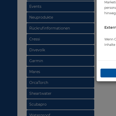
Marketi
Events
persona
hinweg 
Neuprodukte
Extern
Rückrufinformationen
Cressi
Wenn Co
Inhalt
Divevolk
Garmin
Mares
OrcaTorch
Sheartwater
Scubapro
Waterproof