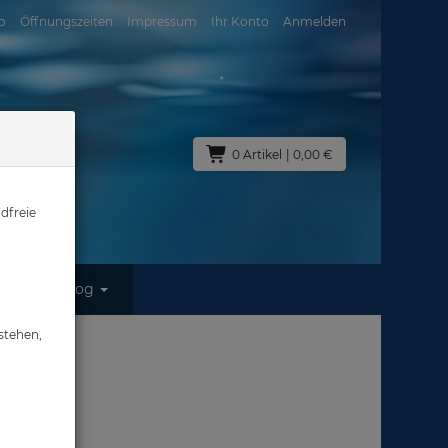
o
Öffnungszeiten
Impressum
Ihr Konto
Anmelden
0 Artikel
| 0,00 €
dfreie
Blog
stehen,