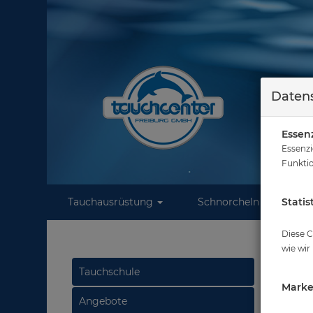
Datens
Essenz
Essenzi
Funktio
Tauchausrüstung
Schnorcheln
Statis
W
Diese C
wie wir
Tauchschule
Marke
Angebote