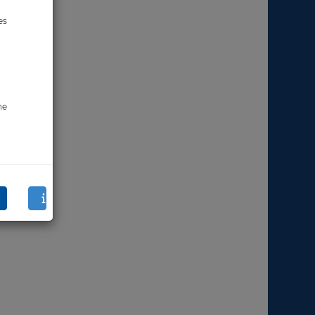
es
ne