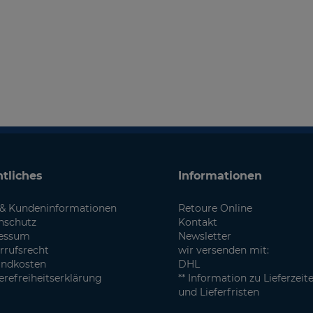
tliches
Informationen
& Kundeninformationen
Retoure Online
nschutz
Kontakt
essum
Newsletter
rrufsrecht
wir versenden mit:
andkosten
DHL
erefreiheitserklärung
** Information zu Lieferzeit
und Lieferfristen