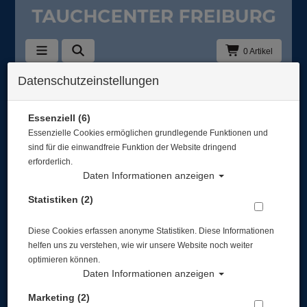
0 Artikel
Datenschutzeinstellungen
Essenziell (6)
Essenzielle Cookies ermöglichen grundlegende Funktionen und
sind für die einwandfreie Funktion der Website dringend
erforderlich.
Daten Informationen anzeigen
Statistiken (2)
Tagesausfahrt
Junior OWD
Plittersdorf Deglersee
Einsteigerkurs ab 10
11.06.23
Jahren an Pfingsten
Diese Cookies erfassen anonyme Statistiken. Diese Informationen
Einsteigerkurs ab 10 Jahren
helfen uns zu verstehen, wie wir unsere Website noch weiter
an Pfingsten ...
optimieren können.
Daten Informationen anzeigen
Marketing (2)