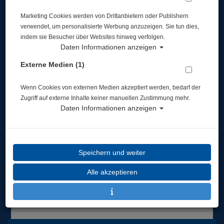
Marketing Cookies werden von Drittanbietern oder Publishern
verwendet, um personalisierte Werbung anzuzeigen. Sie tun dies,
indem sie Besucher über Websites hinweg verfolgen.
Daten Informationen anzeigen
Externe Medien (1)
SSI OWD Oster-
Kompaktkurs jetzt
SSI Sidemount tauchen
Wenn Cookies von externen Medien akzeptiert werden, bedarf der
buchen
Zugriff auf externe Inhalte keiner manuellen Zustimmung mehr.
Unser OWD Oster-
Lerne gemeinsam mit unsere
Daten Informationen anzeigen
Kompaktkurs noch bis
erfahrenen Sidemount
31.03.23 für nur 399.00 € statt
Tauchlehrer auf ganz
regulär 499.00 € ...
einfachem Weg den Einstieg
in d ...
Speichern und weiter
Restplätze in unseren Spezialkursen im März
Alle akzeptieren
Interessante Spezialkurse im Monat März. Lerne in unseren Theorie
Kursen: SSI Gasblender alles ü ...