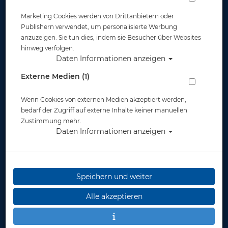
Marketing Cookies werden von Drittanbietern oder
Publishern verwendet, um personalisierte Werbung
anzuzeigen. Sie tun dies, indem sie Besucher über Websites
Waterproof H1 Kopfhauben 20% auf UVP
hinweg verfolgen.
Daten Informationen anzeigen
20% Rabatt UVP auf alle Waterproof H1 Kopfhauben vom 13.03.-
18.03. hier im Shop ...
Externe Medien (1)
Wenn Cookies von externen Medien akzeptiert werden,
Gut abgesichert?
bedarf der Zugriff auf externe Inhalte keiner manuellen
Zustimmung mehr.
Daten Informationen anzeigen
Rechtliches
Informationen
Speichern und weiter
Alle akzeptieren
Zahlungsmöglichkeiten