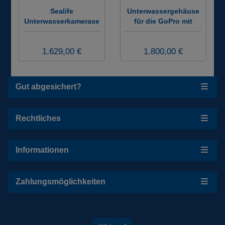
Sealife
Unterwassergehäuse
Unterwasserkamerase
für die GoPro mit
t Micro 3.0 Pro Duo
großem Monitor - AOI
5000 Set SL553
Housing for GoPro
1.629,00 €
1.800,00 €
Hero 9 to 13
Gut abgesichert?
Rechtliches
Informationen
Zahlungsmöglichkeiten