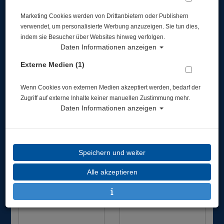
Marketing Cookies werden von Drittanbietern oder Publishern
verwendet, um personalisierte Werbung anzuzeigen. Sie tun dies,
indem sie Besucher über Websites hinweg verfolgen.
Daten Informationen anzeigen
Sealife - Sportdiver S -
Divevolk - SeaTouch 4
Externe Medien (1)
Smartphone Handy
Max Plus - Filters Kit
Unterwassergehäuse -
Wenn Cookies von externen Medien akzeptiert werden, bedarf der
SL408
Zugriff auf externe Inhalte keiner manuellen Zustimmung mehr.
219,00 €
449,00 €
Daten Informationen anzeigen
%
Speichern und weiter
Alle akzeptieren