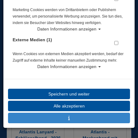
Atlantis - Strickmütze
Atlantis Gin - powered
Marketing Cookies werden von Drittanbietern oder Publishern
- Farbe: Rot
by Mampe Berlin
verwendet, um personalisierte Werbung anzuzeigen. Sie tun dies,
indem sie Besucher über Websites hinweg verfolgen.
19,90 €
39,00 €
Daten Informationen anzeigen
Externe Medien (1)
Wenn Cookies von externen Medien akzeptiert werden, bedarf der
TOP
%
Zugriff auf externe Inhalte keiner manuellen Zustimmung mehr.
Daten Informationen anzeigen
Speichern und weiter
Alle akzeptieren
Atlantis Lanyard -
Atlantis -