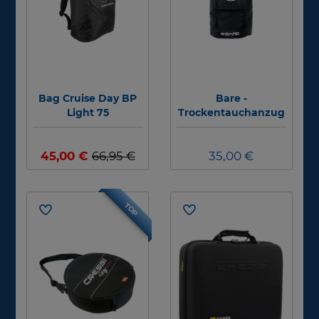
Bag Cruise Day BP
Bare -
Light 75
Trockentauchanzug
Rucksack
45,00 €
66,95 €
35,00 €
TOP