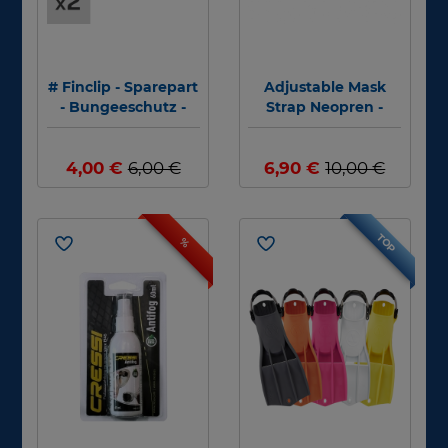
# Finclip - Sparepart
Adjustable Mask
- Bungeeschutz -
Strap Neopren -
Bungee Protector (2
Neopren
pieces) - Abverkauf
Maskenband -
4,00 €
6,00 €
6,90 €
Atlantis Logo #
10,00 €
TOP
%