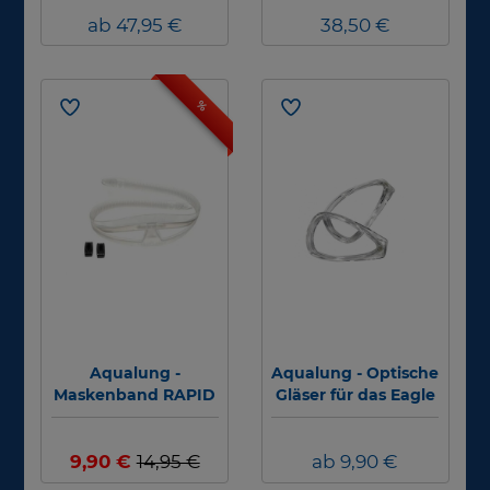
Phazer - 1 Paar
ab 47,95 €
38,50 €
%
Aqualung -
Aqualung - Optische
Maskenband RAPID
Gläser für das Eagle
Silicon #
Optic System
9,90 €
14,95 €
ab 9,90 €