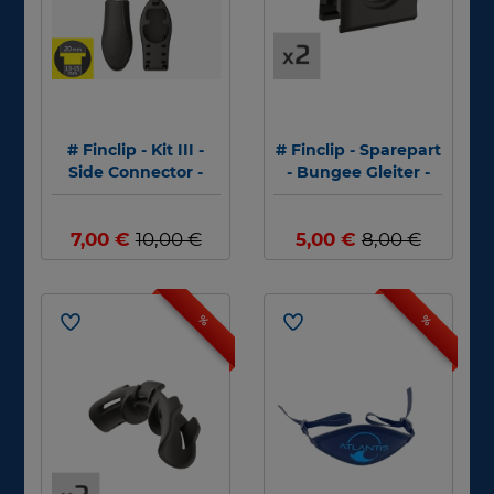
# Finclip - Kit III -
# Finclip - Sparepart
Side Connector -
- Bungee Gleiter -
Abverkauf
Bungee Cursor (2
pieces) - Abverkauf
7,00 €
10,00 €
5,00 €
8,00 €
%
%