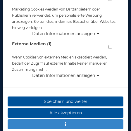
Marketing Cookies werden von Drittanbietern oder
Publishern verwendet, um personalisierte Werbung
anzuzeigen. Sie tun dies, indem sie Besucher über Websites
hinweg verfolgen.
Daten Informationen anzeigen
Deutsches
Einkleber: GDL Basic
Schnorchelabzeiche
Diver (DTSA Basic)
Externe Medien (1)
n - Pass - 2024
Wenn Cookies von externen Medien akzeptiert werden,
1,19 €
3,00 €
bedarf der Zugriff auf externe Inhalte keiner manuellen
Zustimmung mehr.
Daten Informationen anzeigen
Speichern und weiter
Alle akzeptieren