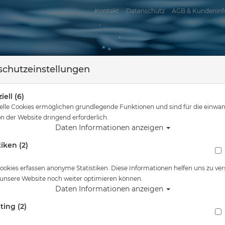
Kontakt
Datenschutz
AGB & Kundeninf
chutzeinstellungen
iell (6)
elle Cookies ermöglichen grundlegende Funktionen und sind für die einwan
n der Website dringend erforderlich.
Daten Informationen anzeigen
tiken (2)
assersport
Tauchkurse
Service
Reisen
Sie sind hier
Schnorcheln
Taschen - Rucksäcke - Drybags
ookies erfassen anonyme Statistiken. Diese Informationen helfen uns zu ver
 unsere Website noch weiter optimieren können.
en - Rucksäcke - Drybags
Daten Informationen anzeigen
erung :
ting (2)