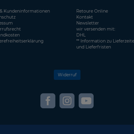
& Kundeninformationen
Retoure Online
nschutz
Kontakt
essum
Newsletter
rrufsrecht
wir versenden mit:
andkosten
DHL
erefreiheitserklärung
** Information zu Lieferzeit
und Lieferfristen
Widerruf