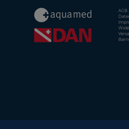
AGB 
Date
Impr
Wide
Vers
Barri