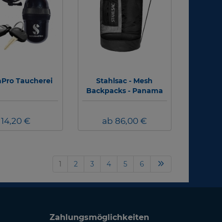
Pro Taucherei
Stahlsac - Mesh
Backpacks - Panama
Mesh Backpack
14,20 €
ab 86,00 €
1
2
3
4
5
6
Zahlungsmöglichkeiten