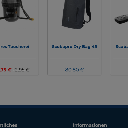
res Taucherei
Scubapro Dry Bag 45
Scuba
,75 €
12,95 €
80,80 €
tliches
Informationen