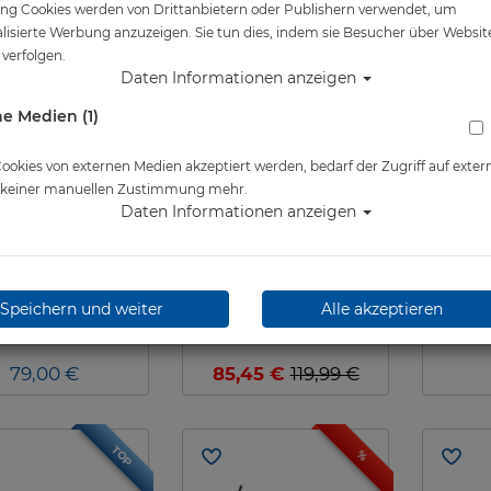
ng Cookies werden von Drittanbietern oder Publishern verwendet, um
TOP
%
lisierte Werbung anzuzeigen. Sie tun dies, indem sie Besucher über Websit
verfolgen.
Daten Informationen anzeigen
e Medien (1)
okies von externen Medien akzeptiert werden, bedarf der Zugriff auf exter
e keiner manuellen Zustimmung mehr.
Daten Informationen anzeigen
i - Gorilla - 135l -
Cressi - Gorilla Pro - 135l
Cre
Sporttasche
- Sporttasche
Speichern und weiter
Alle akzeptieren
79,00 €
85,45 €
119,99 €
TOP
%