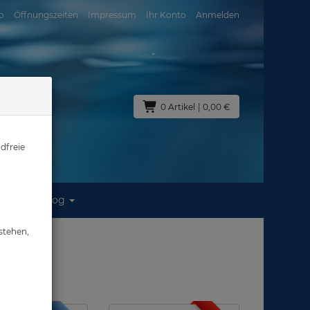
o
Öffnungszeiten
Impressum
Ihr Konto
Anmelden
0 Artikel
| 0,00 €
dfreie
Blog
stehen,