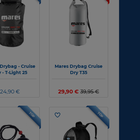
Drybag - Cruise
Mares Drybag Cruise
 - T-Light 25
Dry T35
24,90 €
29,90 €
39,95 €
TOP
TOP