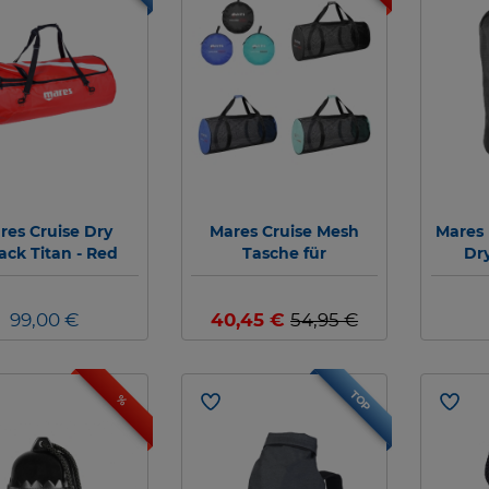
res Cruise Dry
Mares Cruise Mesh
Mares 
ack Titan - Red
Tasche für
Dry
Edition
Tauchausrüstung
(2024)
99,00 €
40,45 €
54,95 €
TOP
%