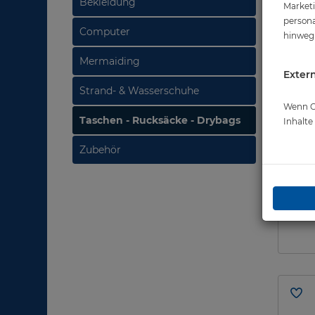
Bekleidung
Marketi
persona
Computer
hinweg 
Mermaiding
Extern
Strand- & Wasserschuhe
Wenn Co
Taschen - Rucksäcke - Drybags
Inhalt
Zubehör
Cress