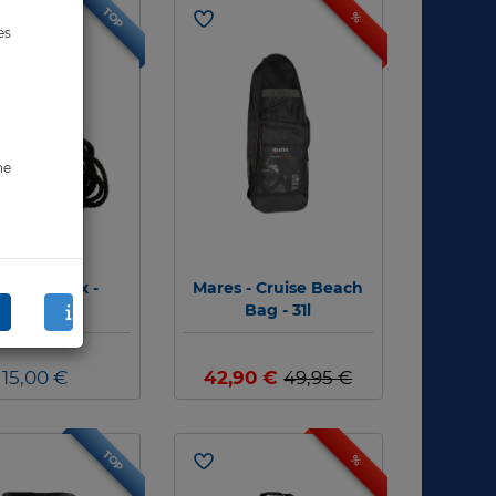
TOP
%
es
ne
ssi Dry Box -
Mares - Cruise Beach
Taucherei
Bag - 31l
15,00 €
42,90 €
49,95 €
TOP
%