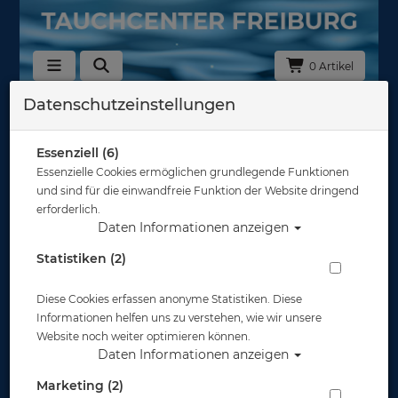
IVER NETWORK
0 Artikel
LUB - POWERED
BY ATLANTIS
Datenschutzeinstellungen
Diver Network Club
JETZT NEU BEI
Essenziell (6)
CHCENTER FREIBURG
Essenzielle Cookies ermöglichen grundlegende Funktionen
und sind für die einwandfreie Funktion der Website dringend
erforderlich.
Daten Informationen anzeigen
DIVER NETWORK CLUB -
Statistiken (2)
POWERED BY ATLANTIS
Diese Cookies erfassen anonyme Statistiken. Diese
Eine Mitgliedschaft mit exklusiven Leistungen an allen aufgeführten
Informationen helfen uns zu verstehen, wie wir unsere
Standorten inklusive Aquamed Tauchversicherung mit weltweitem
Website noch weiter optimieren können.
Schutz bei Deinen Unterwasserabenteuern.
Daten Informationen anzeigen
Marketing (2)