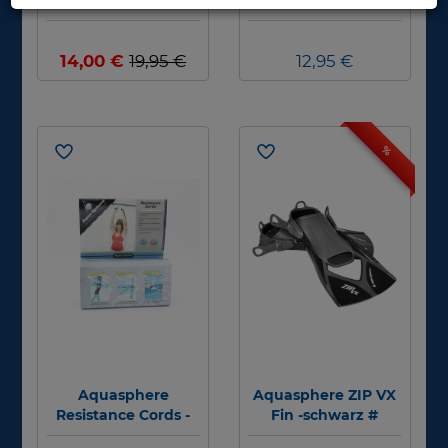
Glove - Restposten #
Buoy - Blau
14,00 €
19,95 €
12,95 €
%
Aquasphere
Aquasphere ZIP VX
Resistance Cords -
Fin -schwarz #
Zugseil #