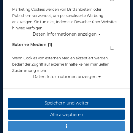
# EAR PLUG
Aquashere
Marketing Cookies werden von Drittanbietern oder
SILICONE -
Tauchring-Set (3
Abverkauf
Stück)
Publishern verwendet, um personalisierte Werbung
anzuzeigen. Sie tun dies, indem sie Besucher über Websites
3,95 €
16,95 €
hinweg verfolgen.
Daten Informationen anzeigen
Externe Medien (1)
%
Wenn Cookies von externen Medien akzeptiert werden,
bedarf der Zugriff auf externe Inhalte keiner manuellen
Zustimmung mehr.
Daten Informationen anzeigen
Speichern und weiter
Alle akzeptieren
Aquasphere Aqua
Aquasphere Pull