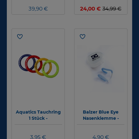
39,90 €
24,00 €
34,99 €
Aquatics Tauchring
Balzer Blue Eye
1 Stück -
Nasenklemme -
verschiedene
Abverkauf #
Farben
3,95 €
4,90 €