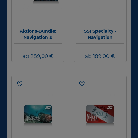
Aktions-Bundle:
SSI Specialty -
Navigation &
Navigation
Suchen und Bergen
an einem
ab 289,00 €
Wochenende
ab 189,00 €