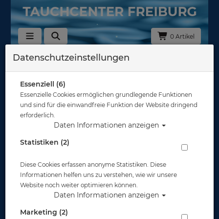
0 Artikel
Datenschutzeinstellungen
Spezialkurse
SSI Spezial-Kurse
Essenziell (6)
Essenzielle Cookies ermöglichen grundlegende Funktionen
Hier findest du alle unsere SSI Spezial-Kurse. Lerne
und sind für die einwandfreie Funktion der Website dringend
mehr zu Themen die dich interessieren!
erforderlich.
Daten Informationen anzeigen
Statistiken (2)
Diese Cookies erfassen anonyme Statistiken. Diese
Informationen helfen uns zu verstehen, wie wir unsere
Website noch weiter optimieren können.
Sortierung :
Daten Informationen anzeigen
Marketing (2)