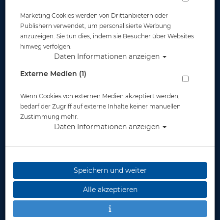
Marketing Cookies werden von Drittanbietern oder
Publishern verwendet, um personalisierte Werbung
anzuzeigen. Sie tun dies, indem sie Besucher über Websites
hinweg verfolgen.
Daten Informationen anzeigen
Externe Medien (1)
Wenn Cookies von externen Medien akzeptiert werden,
bedarf der Zugriff auf externe Inhalte keiner manuellen
SSI Specialty - Nitrox
SSI Specialty -
Zustimmung mehr.
40%
Perfect Buoyancy
Daten Informationen anzeigen
ab 125,00 €
ab 129,00 €
Speichern und weiter
Alle akzeptieren