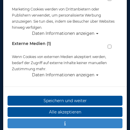
SSI Specialty - Nitrox
Shark Diver (Online-
Marketing Cookies werden von Drittanbietern oder
32% (Online-Kurs)
Kurs)
Publishern verwendet, um personalisierte Werbung
anzuzeigen. Sie tun dies, indem sie Besucher über Websites
ab 89,00 €
ab 89,00 €
hinweg verfolgen.
Daten Informationen anzeigen
Externe Medien (1)
Wenn Cookies von externen Medien akzeptiert werden,
bedarf der Zugriff auf externe Inhalte keiner manuellen
Zustimmung mehr.
Daten Informationen anzeigen
Speichern und weiter
Alle akzeptieren
Turtle Ecology
Computer Diving
(Online-Kurs)
(Online-Kurs)