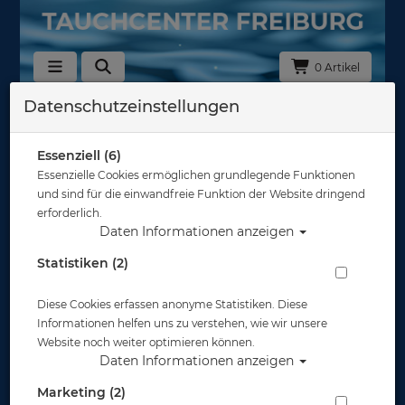
0 Artikel
Datenschutzeinstellungen
Tauchausfahrt Plittersdorf Deglersee
28.06.2025
Essenziell (6)
Tauchausfahrt Plittersdorf bei Rastatt "Deglersee"
Essenzielle Cookies ermöglichen grundlegende Funktionen
Teilnehmer:
und sind für die einwandfreie Funktion der Website dringend
Mindestteilnehmerzahl: 6 , Maximalteilnehmer: 20
erforderlich.
Daten Informationen anzeigen
Der Deglersee ist einer der schönsten Tauchseen im
Statistiken (2)
Südwesten mit einer maximalen Tiefe von 24m. Er
liegt idyllisch an einem Campingplatz und hat für
Taucher aller Erfahrungslevel viel zu bieten.
Diese Cookies erfassen anonyme Statistiken. Diese
Unter Wasser begegnen Euch Karpfen, Krebse, große
Informationen helfen uns zu verstehen, wie wir unsere
Hechte, Welse und Störe, die sich im schönen
Website noch weiter optimieren können.
Bewuchs verstecken können. Die Sichtweiten sind
Daten Informationen anzeigen
hier in aller Regel hervorragend. An der
angegliederte Tauchbasis können die Flaschen
Marketing (2)