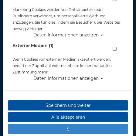
gefüllt werden.
Marketing Cookies werden von Drittanbietern oder
Wir raten Euch euren rollbaren Koffer oder ähnliches
Publishern verwendet, um personalisierte Werbung
zum Transport eurer Tauchausrüstung mitzubringen.
anzuzeigen. Sie tun dies, indem sie Besucher über Websites
hinweg verfolgen.
Wir bieten Euch:
Daten Informationen anzeigen
Treffpunkt bei uns am Tauchcenter um 08:30 Uhr.
Vor Ort können auch Fahrgemeinschaften
Externe Medien (1)
gebildet werden.
Transport eurer Tauchausrüstung/Tauchflaschen
Wenn Cookies von externen Medien akzeptiert werden,
in unserem Kombi
bedarf der Zugriff auf externe Inhalte keiner manuellen
Briefing am Tauchplatz
Zustimmung mehr.
2 geguidete Tauchgänge (bitte Guidingwünsche
Daten Informationen anzeigen
vorab anmelden)
Ihr könnt eigenverantwortlich auch mehr als zwei
Tauchgänge vor Ort absolvieren
Eine professionell geführte Tauchbasis mit
Füllmöglichkeit (Luft und Nitrox) ist vorhanden
Speichern und weiter
(die Flaschenfüllung wird dann vor Ort bezahlt)
Solltest du Leihausrüstung/Flaschen/Blei etc.
Alle akzeptieren
benötigen - bitte rechtzeitig vor der Ausfahrt bei
uns melden.