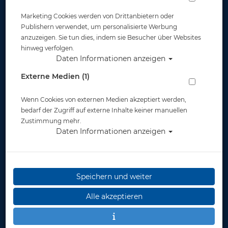
Cressi - Bali -
Cressi - Baron Tonga
Marketing Cookies werden von Drittanbietern oder
Schnorchelmaske
- Schnorchel-
Publishern verwendet, um personalisierte Werbung
Komplettset
anzuzeigen. Sie tun dies, indem sie Besucher über Websites
hinweg verfolgen.
ab 60,00 €
ab 100,00 €
Daten Informationen anzeigen
Externe Medien (1)
Wenn Cookies von externen Medien akzeptiert werden,
%
%
bedarf der Zugriff auf externe Inhalte keiner manuellen
Zustimmung mehr.
Daten Informationen anzeigen
Speichern und weiter
Alle akzeptieren
Mares Sea VU Dry+ -
TUSA - UM8001 -