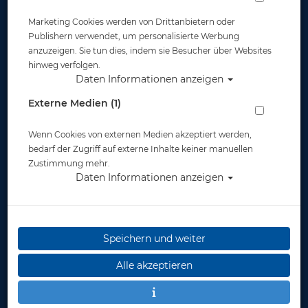
Mares Tauchanzug
Mares Tauchanzug
Marketing Cookies werden von Drittanbietern oder
Flexa 3/2 - 2023 -
Flexa 3/2 - 2023 -
Damen
Herren
Publishern verwendet, um personalisierte Werbung
anzuzeigen. Sie tun dies, indem sie Besucher über Websites
ab 399,00 €
ab 399,00 €
hinweg verfolgen.
Daten Informationen anzeigen
Externe Medien (1)
TOP
Wenn Cookies von externen Medien akzeptiert werden,
bedarf der Zugriff auf externe Inhalte keiner manuellen
Zustimmung mehr.
Daten Informationen anzeigen
Speichern und weiter
Alle akzeptieren
Scubapro Definition
Aqualung Aquaflex