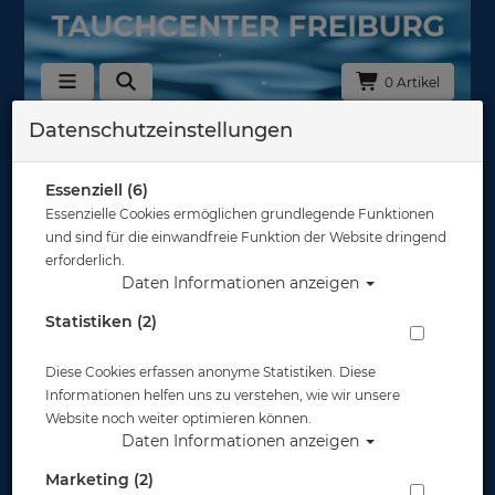
0 Artikel
Datenschutzeinstellungen
20202000 - Lavacore & Ultra Skin
In dieser Ansicht sind keine Produkte verfügbar
Essenziell (6)
Essenzielle Cookies ermöglichen grundlegende Funktionen
Gut abgesichert?
und sind für die einwandfreie Funktion der Website dringend
erforderlich.
Daten Informationen anzeigen
Rechtliches
Statistiken (2)
Diese Cookies erfassen anonyme Statistiken. Diese
Informationen
Informationen helfen uns zu verstehen, wie wir unsere
Website noch weiter optimieren können.
Daten Informationen anzeigen
Zahlungsmöglichkeiten
Marketing (2)