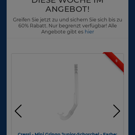
ANGEBOT!
Greifen Sie jetzt zu und sichern Sie sich bis zu
60% Rabatt. Nur begrenzt verfügbar! Alle
Angebote gibt es
hier
%
Cressi - Mini Gringo Junior-Schorchel - Farbe:
Sh