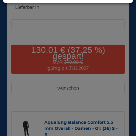
Lieferbar in
130,01 € (37.25 %)
gespart!
UVP:
349,00 €
gültig bis 31.12.2027
wünschen
Aqualung Balance Comfort 5.5
mm Overall - Damen - Gr: (36) S -
#