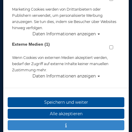
Marketing Cookies werden von Drittanbietern oder
Publishern verwendet, um personalisierte Werbung
anzuzeigen. Sie tun dies, indem sie Besucher über Websites
hinweg verfolgen.
Daten Informationen anzeigen
Aqualung Balance Comfort 5.5 mm Overall -
Externe Medien (1)
Damen - Gr: (36) S - #
Wenn Cookies von externen Medien akzeptiert werden,
Artikelnr.: lung-558616master
bedarf der Zugriff auf externe Inhalte keiner manuellen
Zustimmung mehr.
Daten Informationen anzeigen
Speichern und weiter
Herstellerpreis: 349,00 €
Alle akzeptieren
ab
219,00 €
*