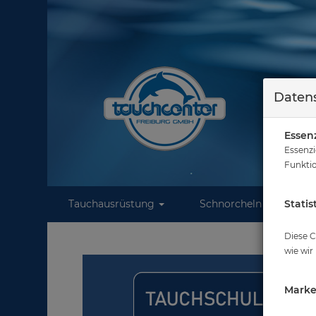
Datens
Essenz
Essenzi
Funktio
Tauchausrüstung
Schnorcheln
Statis
W
Diese C
wie wir
Marke