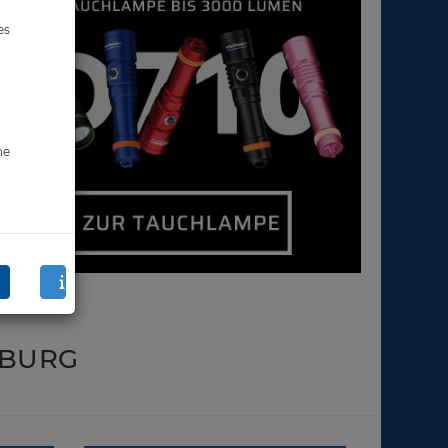
es
ne
IBURG