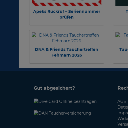
Apeks Rückruf – Seriennummer
T
prüfen
DNA & Friends Tauchertreffen
Tau
Fehmarn 2026
Gut abgesichert?
Rech
AGB 
Date
Impr
Wide
Vers