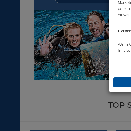
Marketi
persona
hinweg 
Extern
Wenn Co
Inhalt
TOP 