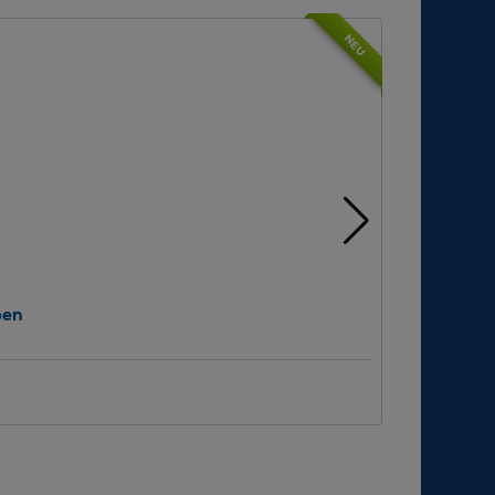
NEU
ben