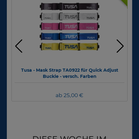
Tusa - Mask Strap TA0922 für Quick Adjust
N
Buckle - versch. Farben
ab 25,00 €
DIESE WOCHE IM