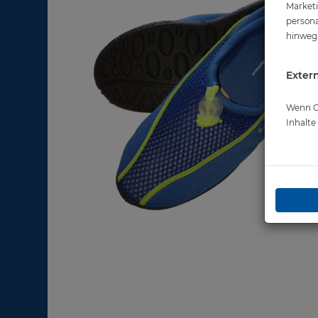
Marketi
persona
hinweg 
Extern
Wenn Co
Inhalt