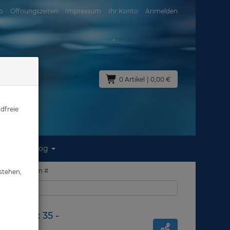
o
Öffnungszeiten
Impressum
Ihr Konto
Anmelden
0 Artikel
| 0,00 €
dfreie
Blog
5 - Restposten #
stehen,
us: Abverkauf
me - Gr: 35 -