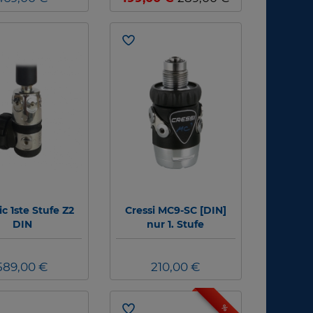
c 1ste Stufe Z2
Cressi MC9-SC [DIN]
DIN
nur 1. Stufe
589,00 €
210,00 €
%