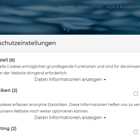
Kontakt
Datenschutz
AGB & Kundeninf
chutzeinstellungen
iell (6)
elle Cookies ermöglichen grundlegende Funktionen und sind für die einwan
n der Website dringend erforderlich.
Daten Informationen anzeigen
tiken (2)
assersport
Tauchkurse
Service
Reisen
Sie sind hier
Tauchausrüstung
Atemregler - nur 1. Stufe
ookies erfassen anonyme Statistiken. Diese Informationen helfen uns zu ver
 unsere Website noch weiter optimieren können.
gler - nur 1. Stufe
Daten Informationen anzeigen
ting (2)
eller