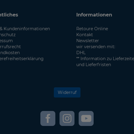
tliches
Informationen
& Kundeninformationen
Retoure Online
nschutz
Kontakt
essum
Newsletter
rrufsrecht
wir versenden mit:
andkosten
DHL
erefreiheitserklärung
** Information zu Lieferzeit
und Lieferfristen
Widerruf