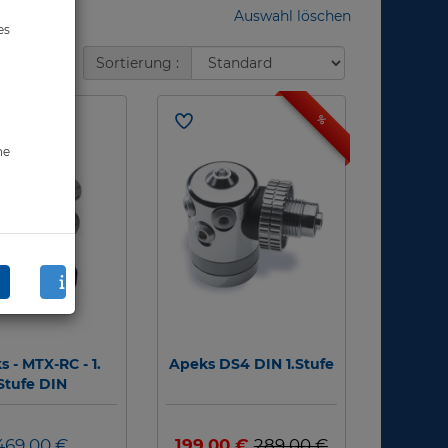
Auswahl löschen
es
Sortierung :
%
ne
 - MTX-RC - 1.
Apeks DS4 DIN 1.Stufe
Stufe DIN
469,00 €
199,00 €
289,00 €