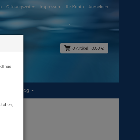
o
Öffnungszeiten
Impressum
Ihr Konto
Anmelden
0 Artikel
| 0,00 €
dfreie
Blog
stehen,