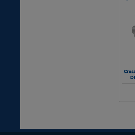
Cres
DI