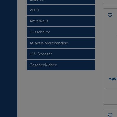
VDST
Abverkauf
Gutscheine
Atlantis Merchandise
UW Scooter
Geschenkideen
Apek