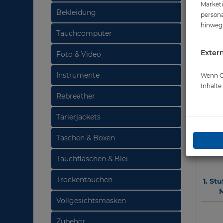
Marketi
Bekleidung
persona
hinweg 
Tauchcomputer
Extern
Foto & Video
Instrumente
Wenn Co
Inhalt
Rebreather
Tarierjackets
Taschen & Boxen
Tauchflaschen & Blei
Trockentauchen
1. St
M
Vollgesichtsmasken
Zubehör