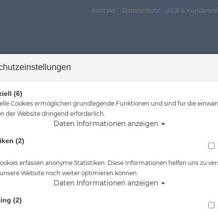
Kontakt
Datenschutz
AGB & Kundeninf
chutzeinstellungen
iell (6)
elle Cookies ermöglichen grundlegende Funktionen und sind für die einwan
n der Website dringend erforderlich.
Daten Informationen anzeigen
assersport
Tauchkurse
Service
Reisen
iken (2)
Sie sind hier
Tauchausrüstung
Atemregler & Zubehör-Taschen
ookies erfassen anonyme Statistiken. Diese Informationen helfen uns zu ver
 unsere Website noch weiter optimieren können.
egler & Zubehör-Taschen
Daten Informationen anzeigen
ing (2)
eller