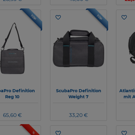
TOP
TOP
aPro Definition
ScubaPro Definition
Atlanti
Reg 10
Weight 7
mit A
65,60 €
33,20 €
%