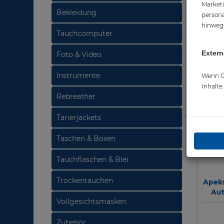
Marketi
Bekleidung
persona
hinweg 
Tauchcomputer
Extern
Foto & Video
Instrumente
Wenn Co
Inhalt
Rebreather
Tarierjackets
Taschen & Boxen
Tauchflaschen & Blei
Trockentauchen
Apeks
Au
Vollgesichtsmasken
Zubehör