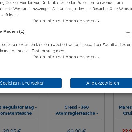
ng Cookies werden von Drittanbietern oder Publishern verwendet, um
lisierte Werbung anzuzeigen. Sie tun dies, indem sie Besucher über Websit
verfolgen.
Daten Informationen anzeigen
e Medien (1)
TOP
TOP
okies von externen Medien akzeptiert werden, bedarf der Zugriff auf exter
e keiner manuellen Zustimmung mehr.
Daten Informationen anzeigen
Speichern und weiter
Alle akzeptieren
 Regulator Bag -
Cressi - 360
Mares
tomatentasche
Atemreglertasche -
Cru
schwarz/rot
28,95 €
40,00 €
22,