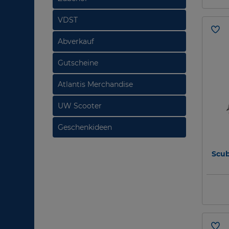
VDST
Abverkauf
Gutscheine
Atlantis Merchandise
UW Scooter
Geschenkideen
Scub