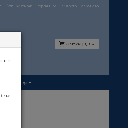
o
Öffnungszeiten
Impressum
Ihr Konto
Anmelden
0 Artikel
| 0,00 €
dfreie
Blog
stehen,