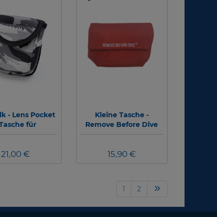
lk - Lens Pocket
Kleine Tasche -
 Tasche für
Remove Before Dive
otozubehör
21,00 €
15,90 €
1
2