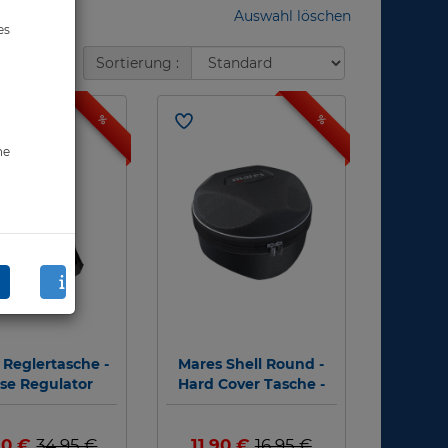
Auswahl löschen
es
Sortierung :
%
%
ne
 Reglertasche -
Mares Shell Round -
ise Regulator
Hard Cover Tasche -
Computer
90 €
34,95 €
11,90 €
16,95 €