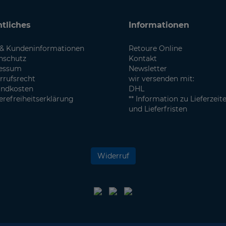
tliches
Informationen
& Kundeninformationen
Retoure Online
nschutz
Kontakt
essum
Newsletter
rrufsrecht
wir versenden mit:
andkosten
DHL
erefreiheitserklärung
** Information zu Lieferzeit
und Lieferfristen
Widerruf