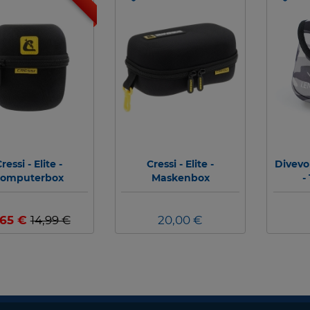
ressi - Elite -
Cressi - Elite -
Divevo
omputerbox
Maskenbox
-
F
,65 €
14,99 €
20,00 €