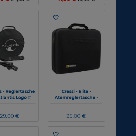
s - Reglertasche
Cressi - Elite -
tlantis Logo #
Atemreglertasche -
HZ700050
29,00 €
25,00 €