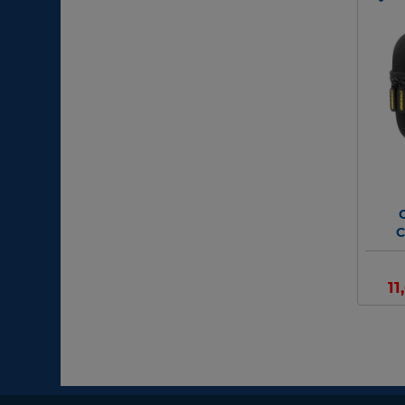
C
C
11