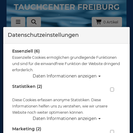
0 Artikel
Datenschutzeinstellungen
Beco Beermann
In dieser Ansicht sind keine Produkte verfügbar
Essenziell (6)
Essenzielle Cookies ermöglichen grundlegende Funktionen
Gut abgesichert?
und sind für die einwandfreie Funktion der Website dringend
erforderlich.
Daten Informationen anzeigen
Rechtliches
Statistiken (2)
Diese Cookies erfassen anonyme Statistiken. Diese
Informationen
Informationen helfen uns zu verstehen, wie wir unsere
Website noch weiter optimieren können.
Daten Informationen anzeigen
Zahlungsmöglichkeiten
Marketing (2)