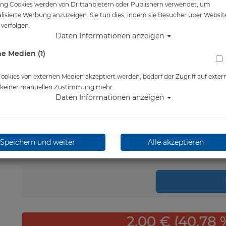
ng Cookies werden von Drittanbietern oder Publishern verwendet, um
Artikelnr.: atl-AIOUNIADPT
lisierte Werbung anzuzeigen. Sie tun dies, indem sie Besucher über Websit
verfolgen.
Daten Informationen anzeigen
Herstellerpreis: 4,90 €
e Medien (1)
2,90 €
*
okies von externen Medien akzeptiert werden, bedarf der Zugriff auf exter
Lieferbar in 1-3 Werktage
e keiner manuellen Zustimmung mehr.
Daten Informationen anzeigen
Speichern und weiter
Alle akzeptieren
Stk.
in 
2,00 € (40.78 