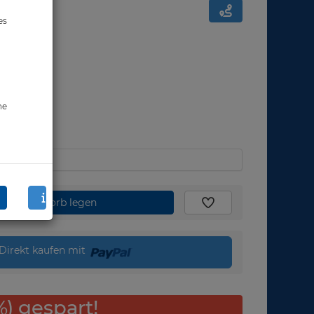
es
ne
den Warenkorb legen
Direkt kaufen mit
%) gespart!