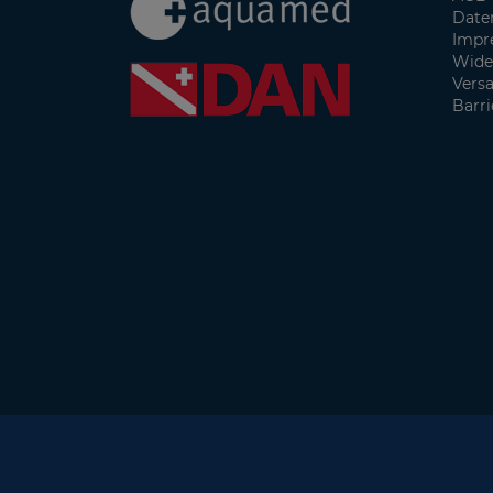
Date
Impr
Wide
Vers
Barri