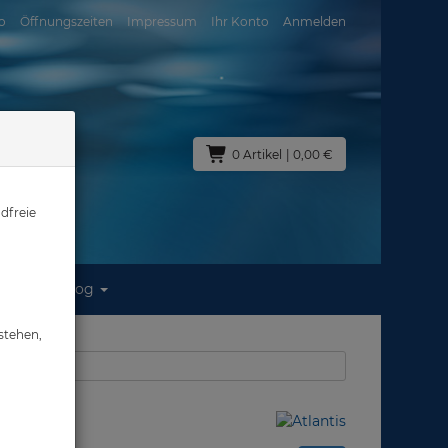
o
Öffnungszeiten
Impressum
Ihr Konto
Anmelden
0 Artikel
| 0,00 €
dfreie
Blog
ten #
stehen,
us: Abverkauf
sten #