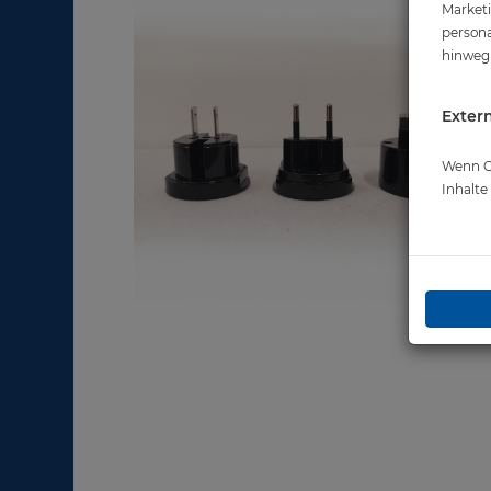
Marketi
persona
hinweg 
Extern
Wenn Co
Inhalt