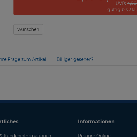
UVP:
4,90
gültig bis 31.
wünschen
Ihre Frage zum Artikel
Billiger gesehen?
tliches
Informationen
& Kundeninformationen
Retoure Online