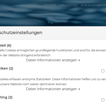
Kontakt
Datenschutz
AGB & Kundeninf
chutzeinstellungen
iell (6)
elle Cookies ermöglichen grundlegende Funktionen und sind für die einwan
n der Website dringend erforderlich.
Daten Informationen anzeigen
tiken (2)
assersport
Tauchkurse
Service
Reisen
ind hier
Tauchausrüstung
Eaxus All in One Universal Adapter - Restpos
ookies erfassen anonyme Statistiken. Diese Informationen helfen uns zu ver
 unsere Website noch weiter optimieren können.
Alle Artikel zeigen a
Daten Informationen anzeigen
ting (2)
Eaxus All in One Universal Adapter - Restpo