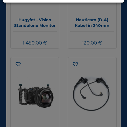
Hugyfot - Vision
Nauticam (D-A)
Standalone Monitor
Kabel in 240mm
#
Länge für NA-
BMPCCII/S1R
1.450,00 €
(Interne Verbindung
120,00 €
zwischen HDMI
Buchse und
Kamera)