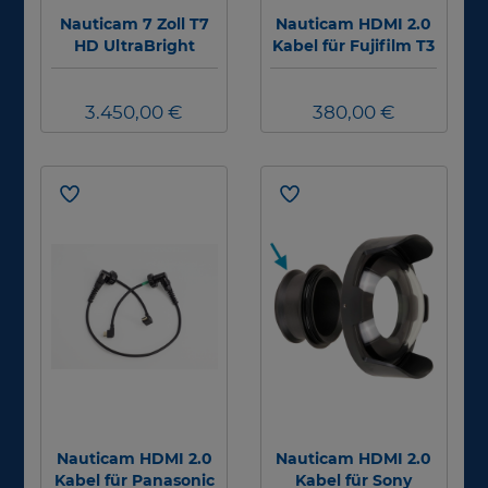
Nauticam 7 Zoll T7
Nauticam HDMI 2.0
HD UltraBright
Kabel für Fujifilm T3
Monitor (HDMI 1.4-
auf Ninja V -
Eingang, ohne
M24D1R205-
3.450,00 €
Kabel)
M28A1R170 HDMI 2.0
380,00 €
Cable (for NA-T3 to
use with Ninja V
housing)
Nauticam HDMI 2.0
Nauticam HDMI 2.0
Kabel für Panasonic
Kabel für Sony