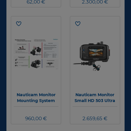
A7RIV/A2020/A7SIII/
62,00 €
II 5.2 Monitor mit
2.300,00 €
R5)
HDMI 1.4 Input
Nauticam Monitor
Nauticam Monitor
Mounting System
Small HD 503 Ultra
Bright HDMI 1.4
Input
960,00 €
2.659,65 €