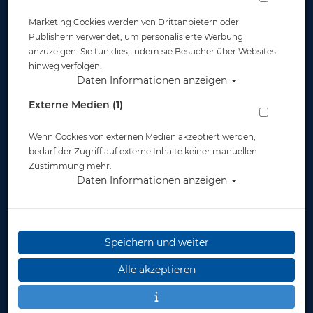
Marketing Cookies werden von Drittanbietern oder
Publishern verwendet, um personalisierte Werbung
anzuzeigen. Sie tun dies, indem sie Besucher über Websites
hinweg verfolgen.
Daten Informationen anzeigen
Sealife - Bundle-
Aluminium
Maker - Smartphone
Tieftauchgehäuse T-
Externe Medien (1)
Handy
HOUSING Power V2
Unterwassergehäus
für GoPro Hero 5/6/7
Wenn Cookies von externen Medien akzeptiert werden,
e und Zubehör -
ab 341,10 €
249,00 €
black #
349,00
bedarf der Zugriff auf externe Inhalte keiner manuellen
Sportdiver Ultra
€
Zustimmung mehr.
Daten Informationen anzeigen
Speichern und weiter
Alle akzeptieren