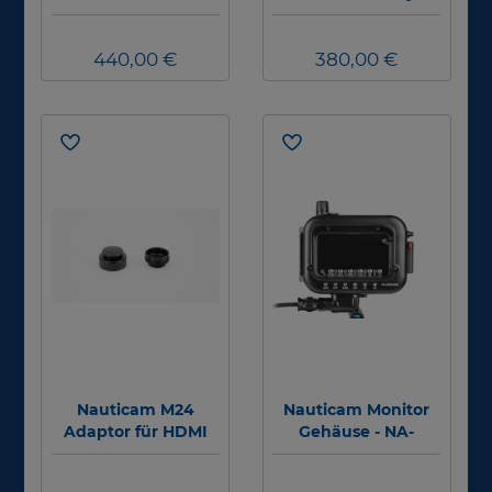
GH5 auf Ninja V -
A7SIII auf Ninja V -
M28A2R210-
M24A3R140-
M28A1R170 HDMI 2.0
440,00 €
M28A1R170 HDMI 2.0
380,00 €
Cable (for NA-GH5V
CABLE (for NA-A7SIII
to use with Ninja V
to use with NINJA V
housing) #
Housing)
Nauticam M24
Nauticam Monitor
Adaptor für HDMI
Gehäuse - NA-
2.0 Kabel (to use
Shinobi II Housing
with 25087 with
für Atomos Shinobi