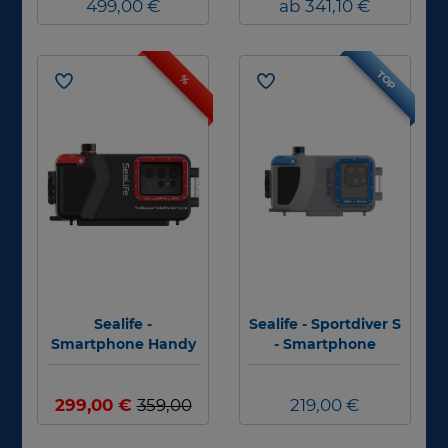
499,00 €
e und Zubehör -
ab 341,10 €
Sportdiver Ultra
TOP
%
Sealife -
Sealife - Sportdiver S
Smartphone Handy
- Smartphone
Unterwassergehäus
Handy
e - Sportdiver Ultra -
Unterwassergehäus
iPhone und Android
299,00 €
359,00
219,00 €
e - SL408
€