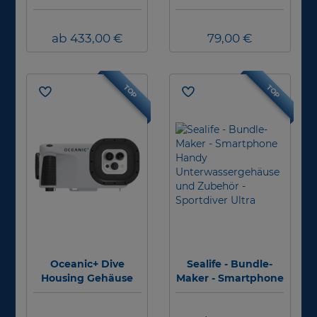
MAX Platinum -
für Unterwasser
Smartphonegehäus
ab 433,00 €
e
79,00 €
TOP
TOP
Oceanic+ Dive
Sealife - Bundle-
Housing Gehäuse
Maker - Smartphone
für iPhone - V2
Handy
Unterwassergehäus