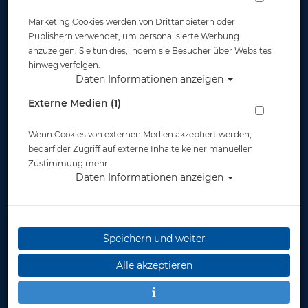
Marketing Cookies werden von Drittanbietern oder
Publishern verwendet, um personalisierte Werbung
anzuzeigen. Sie tun dies, indem sie Besucher über Websites
hinweg verfolgen.
Daten Informationen anzeigen
Divevolk - SeaTouch
Divevolk - SeaTouch
4 Max Plus - Ocean
4 MAX Plus -
Externe Medien (1)
Explorer Kit Boxed
Smartphonegehäus
e - Pink
Wenn Cookies von externen Medien akzeptiert werden,
499,00 €
549,00
279,00 €
bedarf der Zugriff auf externe Inhalte keiner manuellen
€
Zustimmung mehr.
Daten Informationen anzeigen
TOP
TOP
Speichern und weiter
Alle akzeptieren