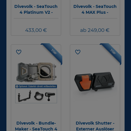
Divevolk - SeaTouch
Divevolk - SeaTouch
4 Platinum V2 -
4 MAX Plus -
Smartphonegehäus
Smartphonegehäus
e
e + optional
433,00 €
Adapter/Zubehör
ab 249,00 €
TOP
TOP
Divevolk - Bundle-
Divevolk Shutter -
Maker - SeaTouch 4
Externer Auslöser