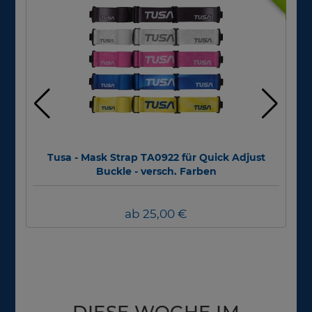
Tusa - Mask Strap TA0922 für Quick Adjust
N
Buckle - versch. Farben
ab 25,00 €
DIESE WOCHE IM