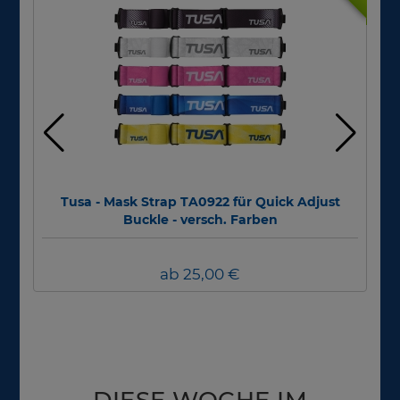
Tusa - Mask Strap TA0922 für Quick Adjust
Div
Buckle - versch. Farben
ab 25,00 €
DIESE WOCHE IM