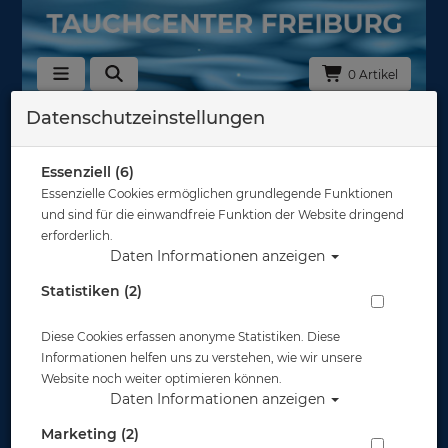
0 Artikel
Datenschutzeinstellungen
Jackets & Zubehör
In dieser Ansicht sind keine Produkte verfügbar
Essenziell (6)
Essenzielle Cookies ermöglichen grundlegende Funktionen
Gut abgesichert?
und sind für die einwandfreie Funktion der Website dringend
erforderlich.
Daten Informationen anzeigen
Rechtliches
Statistiken (2)
Diese Cookies erfassen anonyme Statistiken. Diese
Informationen
Informationen helfen uns zu verstehen, wie wir unsere
Website noch weiter optimieren können.
Daten Informationen anzeigen
Zahlungsmöglichkeiten
Marketing (2)