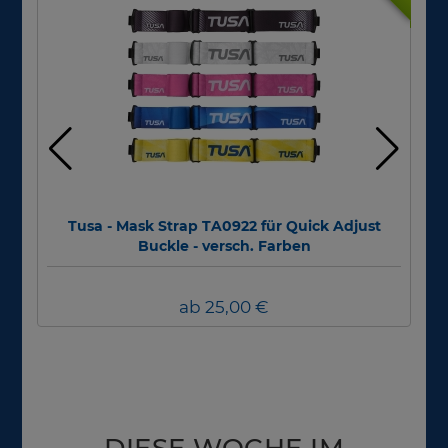
Tusa - Mask Strap TA0922 für Quick Adjust
Div
Buckle - versch. Farben
ab 25,00 €
DIESE WOCHE IM