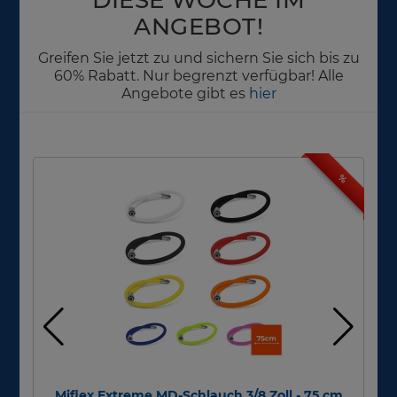
ANGEBOT!
Greifen Sie jetzt zu und sichern Sie sich bis zu
60% Rabatt. Nur begrenzt verfügbar! Alle
Angebote gibt es
hier
%
Miflex Extreme MD-Schlauch 3/8 Zoll - 75 cm
Pol