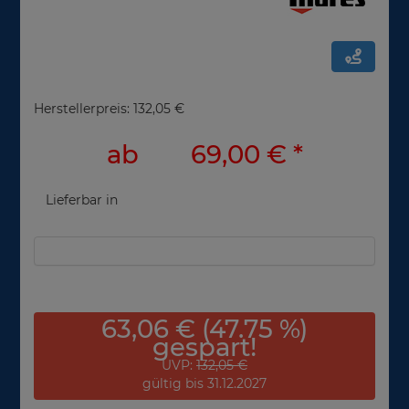
Herstellerpreis: 132,05 €
ab
69,00 €
*
Lieferbar in
63,06 € (47.75 %)
gespart!
UVP:
132,05 €
gültig bis 31.12.2027