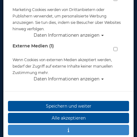
Marketing Cookies werden von Drittanbietern oder
Publishern verwendet, um personalisierte Werbung
anzuzeigen. Sie tun dies, indem sie Besucher über Websites
hinweg verfolgen.
Daten Informationen anzeigen
Mares XR Finimeter SPG52 Oxygen- 360
Externe Medien (1)
Bar - 15cm Miflex-Schlauch
Wenn Cookies von externen Medien akzeptiert werden,
Artikelnr.: mar-414602BAR
bedarf der Zugriff auf externe Inhalte keiner manuellen
Zustimmung mehr.
Daten Informationen anzeigen
Speichern und weiter
Herstellerpreis: 129,00 €
Alle akzeptieren
129,00 €
*